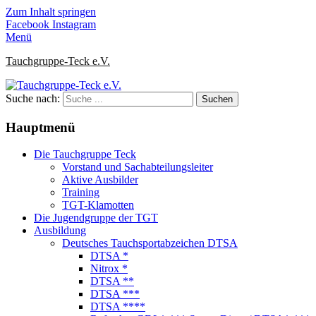
Zum Inhalt springen
Facebook
Instagram
Menü
Tauchgruppe-Teck e.V.
Suche nach:
Hauptmenü
Die Tauchgruppe Teck
Vorstand und Sachabteilungsleiter
Aktive Ausbilder
Training
TGT-Klamotten
Die Jugendgruppe der TGT
Ausbildung
Deutsches Tauchsportabzeichen DTSA
DTSA *
Nitrox *
DTSA **
DTSA ***
DTSA ****