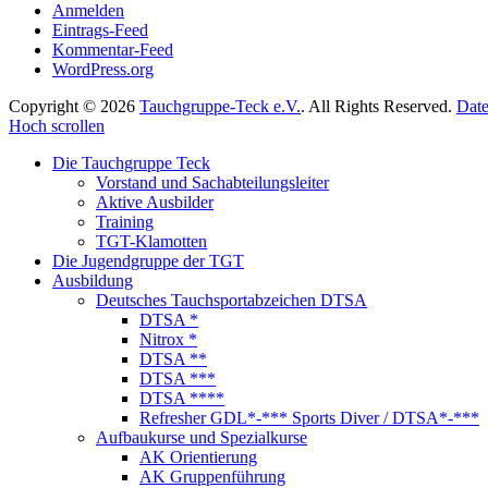
Anmelden
Eintrags-Feed
Kommentar-Feed
WordPress.org
Copyright © 2026
Tauchgruppe-Teck e.V.
. All Rights Reserved.
Date
Hoch scrollen
Die Tauchgruppe Teck
Vorstand und Sachabteilungsleiter
Aktive Ausbilder
Training
TGT-Klamotten
Die Jugendgruppe der TGT
Ausbildung
Deutsches Tauchsportabzeichen DTSA
DTSA *
Nitrox *
DTSA **
DTSA ***
DTSA ****
Refresher GDL*-*** Sports Diver / DTSA*-***
Aufbaukurse und Spezialkurse
AK Orientierung
AK Gruppenführung