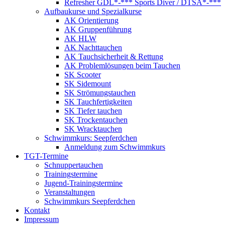
Refresher GDL*-*** Sports Diver / DTSA*-***
Aufbaukurse und Spezialkurse
AK Orientierung
AK Gruppenführung
AK HLW
AK Nachttauchen
AK Tauchsicherheit & Rettung
AK Problemlösungen beim Tauchen
SK Scooter
SK Sidemount
SK Strömungstauchen
SK Tauchfertigkeiten
SK Tiefer tauchen
SK Trockentauchen
SK Wracktauchen
Schwimmkurs: Seepferdchen
Anmeldung zum Schwimmkurs
TGT-Termine
Schnuppertauchen
Trainingstermine
Jugend-Trainingstermine
Veranstaltungen
Schwimmkurs Seepferdchen
Kontakt
Impressum