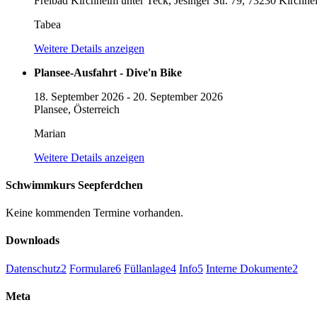
Freibad Kirchheim unter Teck, Jesinger Str. 79, 73230 Kirchh
Tabea
Weitere Details anzeigen
Plansee-Ausfahrt - Dive'n Bike
18. September 2026
-
20. September 2026
Plansee, Österreich
Marian
Weitere Details anzeigen
Schwimmkurs Seepferdchen
Keine kommenden Termine vorhanden.
Downloads
Datenschutz
2
Formulare
6
Füllanlage
4
Info
5
Interne Dokumente
2
Meta