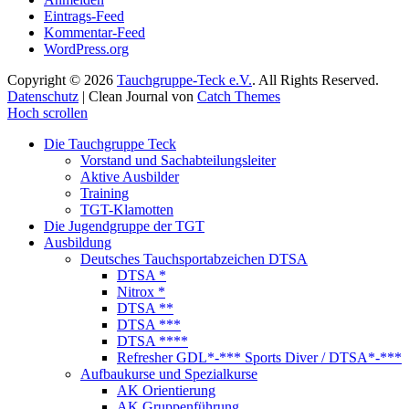
Eintrags-Feed
Kommentar-Feed
WordPress.org
Copyright © 2026
Tauchgruppe-Teck e.V.
. All Rights Reserved.
Datenschutz
| Clean Journal von
Catch Themes
Hoch scrollen
Die Tauchgruppe Teck
Vorstand und Sachabteilungsleiter
Aktive Ausbilder
Training
TGT-Klamotten
Die Jugendgruppe der TGT
Ausbildung
Deutsches Tauchsportabzeichen DTSA
DTSA *
Nitrox *
DTSA **
DTSA ***
DTSA ****
Refresher GDL*-*** Sports Diver / DTSA*-***
Aufbaukurse und Spezialkurse
AK Orientierung
AK Gruppenführung