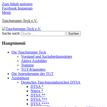
Zum Inhalt springen
Facebook
Instagram
Menü
Tauchgruppe-Teck e.V.
Suche nach:
Hauptmenü
Die Tauchgruppe Teck
Vorstand und Sachabteilungsleiter
Aktive Ausbilder
Training
TGT-Klamotten
Die Jugendgruppe der TGT
Ausbildung
Deutsches Tauchsportabzeichen DTSA
DTSA *
Nitrox *
DTSA **
DTSA ***
DTSA ****