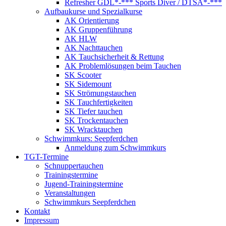
Refresher GDL*-*** Sports Diver / DTSA*-***
Aufbaukurse und Spezialkurse
AK Orientierung
AK Gruppenführung
AK HLW
AK Nachttauchen
AK Tauchsicherheit & Rettung
AK Problemlösungen beim Tauchen
SK Scooter
SK Sidemount
SK Strömungstauchen
SK Tauchfertigkeiten
SK Tiefer tauchen
SK Trockentauchen
SK Wracktauchen
Schwimmkurs: Seepferdchen
Anmeldung zum Schwimmkurs
TGT-Termine
Schnuppertauchen
Trainingstermine
Jugend-Trainingstermine
Veranstaltungen
Schwimmkurs Seepferdchen
Kontakt
Impressum