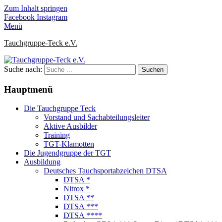
Zum Inhalt springen
Facebook
Instagram
Menü
Tauchgruppe-Teck e.V.
Suche nach:
Hauptmenü
Die Tauchgruppe Teck
Vorstand und Sachabteilungsleiter
Aktive Ausbilder
Training
TGT-Klamotten
Die Jugendgruppe der TGT
Ausbildung
Deutsches Tauchsportabzeichen DTSA
DTSA *
Nitrox *
DTSA **
DTSA ***
DTSA ****