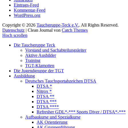
Eintrags-Feed
Kommentar-Feed
WordPress.org
Copyright © 2026
Tauchgruppe-Teck e.V.
. All Rights Reserved.
Datenschutz
| Clean Journal von
Catch Themes
Hoch scrollen
Die Tauchgruppe Teck
Vorstand und Sachabteilungsleiter
Aktive Ausbilder
Training
TGT-Klamotten
Die Jugendgruppe der TGT
Ausbildung
Deutsches Tauchsportabzeichen DTSA
DTSA *
Nitrox *
DTSA **
DTSA ***
DTSA ****
Refresher GDL*-*** Sports Diver / DTSA*-***
Aufbaukurse und Spezialkurse
AK Orientierung
AK Gruppenführung