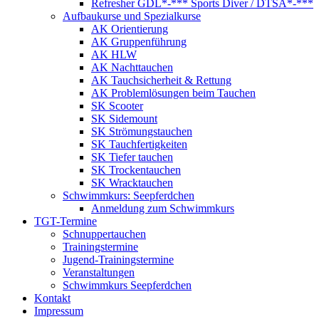
Refresher GDL*-*** Sports Diver / DTSA*-***
Aufbaukurse und Spezialkurse
AK Orientierung
AK Gruppenführung
AK HLW
AK Nachttauchen
AK Tauchsicherheit & Rettung
AK Problemlösungen beim Tauchen
SK Scooter
SK Sidemount
SK Strömungstauchen
SK Tauchfertigkeiten
SK Tiefer tauchen
SK Trockentauchen
SK Wracktauchen
Schwimmkurs: Seepferdchen
Anmeldung zum Schwimmkurs
TGT-Termine
Schnuppertauchen
Trainingstermine
Jugend-Trainingstermine
Veranstaltungen
Schwimmkurs Seepferdchen
Kontakt
Impressum