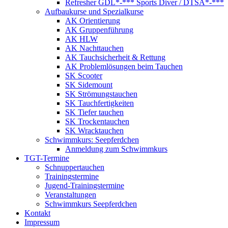
Refresher GDL*-*** Sports Diver / DTSA*-***
Aufbaukurse und Spezialkurse
AK Orientierung
AK Gruppenführung
AK HLW
AK Nachttauchen
AK Tauchsicherheit & Rettung
AK Problemlösungen beim Tauchen
SK Scooter
SK Sidemount
SK Strömungstauchen
SK Tauchfertigkeiten
SK Tiefer tauchen
SK Trockentauchen
SK Wracktauchen
Schwimmkurs: Seepferdchen
Anmeldung zum Schwimmkurs
TGT-Termine
Schnuppertauchen
Trainingstermine
Jugend-Trainingstermine
Veranstaltungen
Schwimmkurs Seepferdchen
Kontakt
Impressum