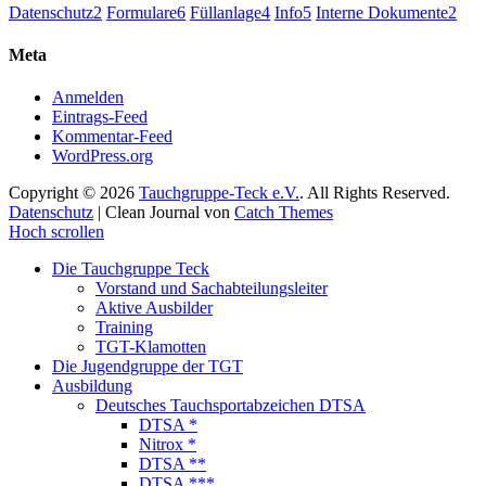
Datenschutz
2
Formulare
6
Füllanlage
4
Info
5
Interne Dokumente
2
Meta
Anmelden
Eintrags-Feed
Kommentar-Feed
WordPress.org
Copyright © 2026
Tauchgruppe-Teck e.V.
. All Rights Reserved.
Datenschutz
| Clean Journal von
Catch Themes
Hoch scrollen
Die Tauchgruppe Teck
Vorstand und Sachabteilungsleiter
Aktive Ausbilder
Training
TGT-Klamotten
Die Jugendgruppe der TGT
Ausbildung
Deutsches Tauchsportabzeichen DTSA
DTSA *
Nitrox *
DTSA **
DTSA ***