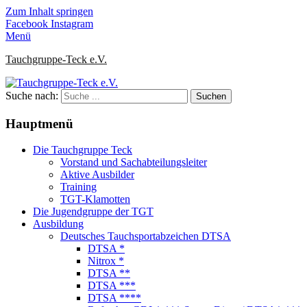
Zum Inhalt springen
Facebook
Instagram
Menü
Tauchgruppe-Teck e.V.
Suche nach:
Hauptmenü
Die Tauchgruppe Teck
Vorstand und Sachabteilungsleiter
Aktive Ausbilder
Training
TGT-Klamotten
Die Jugendgruppe der TGT
Ausbildung
Deutsches Tauchsportabzeichen DTSA
DTSA *
Nitrox *
DTSA **
DTSA ***
DTSA ****