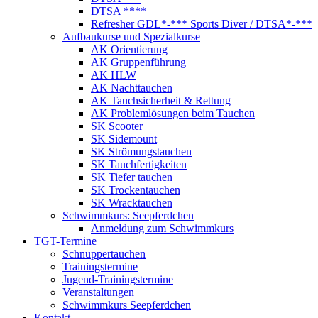
DTSA ****
Refresher GDL*-*** Sports Diver / DTSA*-***
Aufbaukurse und Spezialkurse
AK Orientierung
AK Gruppenführung
AK HLW
AK Nachttauchen
AK Tauchsicherheit & Rettung
AK Problemlösungen beim Tauchen
SK Scooter
SK Sidemount
SK Strömungstauchen
SK Tauchfertigkeiten
SK Tiefer tauchen
SK Trockentauchen
SK Wracktauchen
Schwimmkurs: Seepferdchen
Anmeldung zum Schwimmkurs
TGT-Termine
Schnuppertauchen
Trainingstermine
Jugend-Trainingstermine
Veranstaltungen
Schwimmkurs Seepferdchen
Kontakt