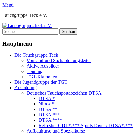
Zum
Facebook
Instagram
Menü
Inhalt
Tauchgruppe-Teck e.V.
springen
Suche
nach:
Hauptmenü
Die Tauchgruppe Teck
Vorstand und Sachabteilungsleiter
Aktive Ausbilder
Training
TGT-Klamotten
Die Jugendgruppe der TGT
Ausbildung
Deutsches Tauchsportabzeichen DTSA
DTSA *
Nitrox *
DTSA **
DTSA ***
DTSA ****
Refresher GDL*-*** Sports Diver / DTSA*-***
Aufbaukurse und Spezialkurse