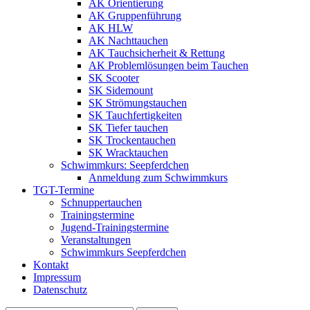
AK Orientierung
AK Gruppenführung
AK HLW
AK Nachttauchen
AK Tauchsicherheit & Rettung
AK Problemlösungen beim Tauchen
SK Scooter
SK Sidemount
SK Strömungstauchen
SK Tauchfertigkeiten
SK Tiefer tauchen
SK Trockentauchen
SK Wracktauchen
Schwimmkurs: Seepferdchen
Anmeldung zum Schwimmkurs
TGT-Termine
Schnuppertauchen
Trainingstermine
Jugend-Trainingstermine
Veranstaltungen
Schwimmkurs Seepferdchen
Kontakt
Impressum
Datenschutz