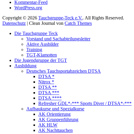
Kommentar-Feed
WordPress.org
Copyright © 2026
Tauchgruppe-Teck e.V.
. All Rights Reserved.
Datenschutz
| Clean Journal von
Catch Themes
Hoch
Die Tauchgruppe Teck
scrollen
Vorstand und Sachabteilungsleiter
Aktive Ausbilder
Training
TGT-Klamotten
Die Jugendgruppe der TGT
Ausbildung
Deutsches Tauchsportabzeichen DTSA
DTSA *
Nitrox *
DTSA **
DTSA ***
DTSA ****
Refresher GDL*-*** Sports Diver / DTSA*-***
Aufbaukurse und Spezialkurse
AK Orientierung
AK Gruppenführung
AK HLW
AK Nachttauchen