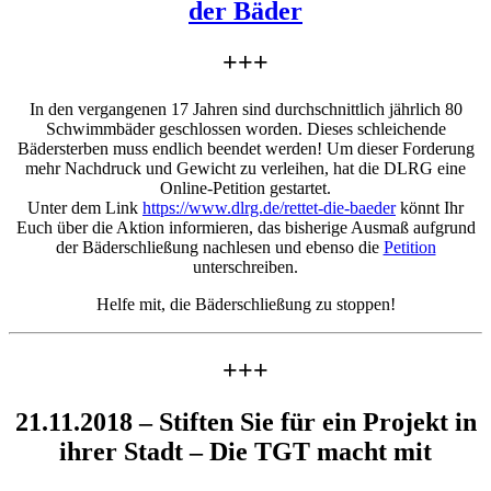
der Bäder
+++
In den vergangenen 17 Jahren sind durchschnittlich jährlich 80
Schwimmbäder geschlossen worden. Dieses schleichende
Bädersterben muss endlich beendet werden! Um dieser Forderung
mehr Nachdruck und Gewicht zu verleihen, hat die DLRG eine
Online-Petition gestartet.
Unter dem Link
https://www.dlrg.de/rettet-die-baeder
könnt Ihr
Euch über die Aktion informieren, das bisherige Ausmaß aufgrund
der Bäderschließung nachlesen und ebenso die
Petition
unterschreiben.
Helfe mit, die Bäderschließung zu stoppen!
+++
21.11.2018 – Stiften Sie für ein Projekt in
ihrer Stadt – Die TGT macht mit