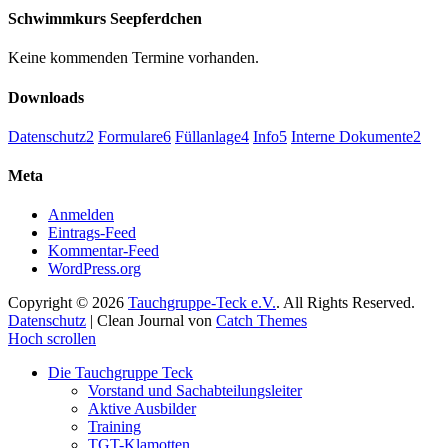
Schwimmkurs Seepferdchen
Keine kommenden Termine vorhanden.
Downloads
Datenschutz
2
Formulare
6
Füllanlage
4
Info
5
Interne Dokumente
2
Meta
Anmelden
Eintrags-Feed
Kommentar-Feed
WordPress.org
Copyright © 2026
Tauchgruppe-Teck e.V.
. All Rights Reserved.
Datenschutz
| Clean Journal von
Catch Themes
Hoch scrollen
Die Tauchgruppe Teck
Vorstand und Sachabteilungsleiter
Aktive Ausbilder
Training
TGT-Klamotten