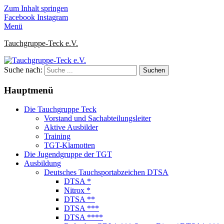
Zum Inhalt springen
Facebook
Instagram
Menü
Tauchgruppe-Teck e.V.
Suche nach:
Hauptmenü
Die Tauchgruppe Teck
Vorstand und Sachabteilungsleiter
Aktive Ausbilder
Training
TGT-Klamotten
Die Jugendgruppe der TGT
Ausbildung
Deutsches Tauchsportabzeichen DTSA
DTSA *
Nitrox *
DTSA **
DTSA ***
DTSA ****