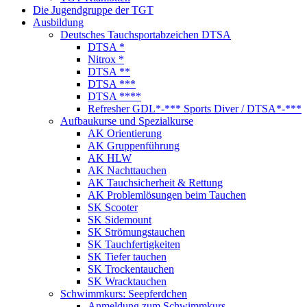
Die Jugendgruppe der TGT
Ausbildung
Deutsches Tauchsportabzeichen DTSA
DTSA *
Nitrox *
DTSA **
DTSA ***
DTSA ****
Refresher GDL*-*** Sports Diver / DTSA*-***
Aufbaukurse und Spezialkurse
AK Orientierung
AK Gruppenführung
AK HLW
AK Nachttauchen
AK Tauchsicherheit & Rettung
AK Problemlösungen beim Tauchen
SK Scooter
SK Sidemount
SK Strömungstauchen
SK Tauchfertigkeiten
SK Tiefer tauchen
SK Trockentauchen
SK Wracktauchen
Schwimmkurs: Seepferdchen
Anmeldung zum Schwimmkurs