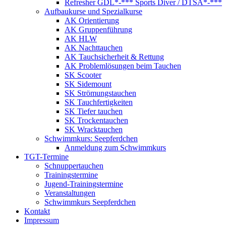
Refresher GDL*-*** Sports Diver / DTSA*-***
Aufbaukurse und Spezialkurse
AK Orientierung
AK Gruppenführung
AK HLW
AK Nachttauchen
AK Tauchsicherheit & Rettung
AK Problemlösungen beim Tauchen
SK Scooter
SK Sidemount
SK Strömungstauchen
SK Tauchfertigkeiten
SK Tiefer tauchen
SK Trockentauchen
SK Wracktauchen
Schwimmkurs: Seepferdchen
Anmeldung zum Schwimmkurs
TGT-Termine
Schnuppertauchen
Trainingstermine
Jugend-Trainingstermine
Veranstaltungen
Schwimmkurs Seepferdchen
Kontakt
Impressum