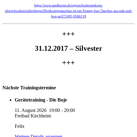
https://www.suedkurier.de/region/bodenseekreis-
oberschwaben/ueberlingen/Dreikoenigstauchen-ist-ein-Festtag-fuer-Taucher-aus-nah-und-
fern;art372495,9566118
+++
31.12.2017 – Silvester
+++
Nächste Trainingstermine
Gerätetraining - Die Boje
11. August 2026
19:00
-
20:00
Freibad Kirchheim
Felix
Weitere Details anzeigen