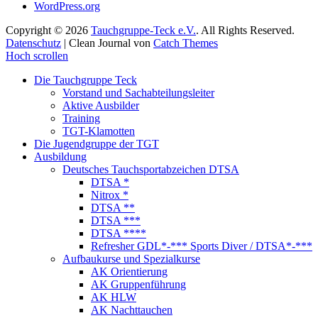
WordPress.org
Copyright © 2026
Tauchgruppe-Teck e.V.
. All Rights Reserved.
Datenschutz
| Clean Journal von
Catch Themes
Hoch scrollen
Die Tauchgruppe Teck
Vorstand und Sachabteilungsleiter
Aktive Ausbilder
Training
TGT-Klamotten
Die Jugendgruppe der TGT
Ausbildung
Deutsches Tauchsportabzeichen DTSA
DTSA *
Nitrox *
DTSA **
DTSA ***
DTSA ****
Refresher GDL*-*** Sports Diver / DTSA*-***
Aufbaukurse und Spezialkurse
AK Orientierung
AK Gruppenführung
AK HLW
AK Nachttauchen