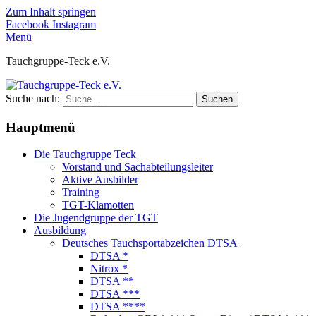
Zum Inhalt springen
Facebook
Instagram
Menü
Tauchgruppe-Teck e.V.
Suche nach:
Hauptmenü
Die Tauchgruppe Teck
Vorstand und Sachabteilungsleiter
Aktive Ausbilder
Training
TGT-Klamotten
Die Jugendgruppe der TGT
Ausbildung
Deutsches Tauchsportabzeichen DTSA
DTSA *
Nitrox *
DTSA **
DTSA ***
DTSA ****