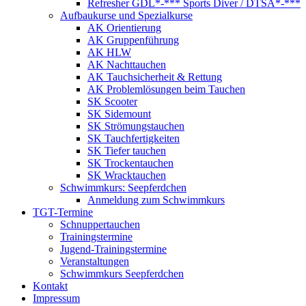
Refresher GDL*-*** Sports Diver / DTSA*-***
Aufbaukurse und Spezialkurse
AK Orientierung
AK Gruppenführung
AK HLW
AK Nachttauchen
AK Tauchsicherheit & Rettung
AK Problemlösungen beim Tauchen
SK Scooter
SK Sidemount
SK Strömungstauchen
SK Tauchfertigkeiten
SK Tiefer tauchen
SK Trockentauchen
SK Wracktauchen
Schwimmkurs: Seepferdchen
Anmeldung zum Schwimmkurs
TGT-Termine
Schnuppertauchen
Trainingstermine
Jugend-Trainingstermine
Veranstaltungen
Schwimmkurs Seepferdchen
Kontakt
Impressum