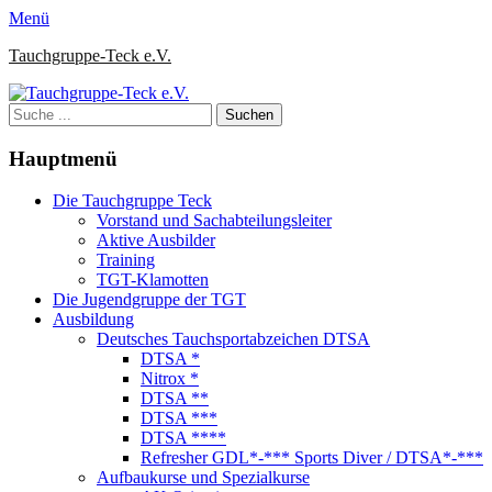
Zum
Facebook
Instagram
Menü
Inhalt
Tauchgruppe-Teck e.V.
springen
Suche
nach:
Hauptmenü
Die Tauchgruppe Teck
Vorstand und Sachabteilungsleiter
Aktive Ausbilder
Training
TGT-Klamotten
Die Jugendgruppe der TGT
Ausbildung
Deutsches Tauchsportabzeichen DTSA
DTSA *
Nitrox *
DTSA **
DTSA ***
DTSA ****
Refresher GDL*-*** Sports Diver / DTSA*-***
Aufbaukurse und Spezialkurse