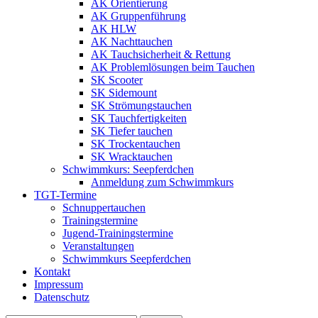
AK Orientierung
AK Gruppenführung
AK HLW
AK Nachttauchen
AK Tauchsicherheit & Rettung
AK Problemlösungen beim Tauchen
SK Scooter
SK Sidemount
SK Strömungstauchen
SK Tauchfertigkeiten
SK Tiefer tauchen
SK Trockentauchen
SK Wracktauchen
Schwimmkurs: Seepferdchen
Anmeldung zum Schwimmkurs
TGT-Termine
Schnuppertauchen
Trainingstermine
Jugend-Trainingstermine
Veranstaltungen
Schwimmkurs Seepferdchen
Kontakt
Impressum
Datenschutz