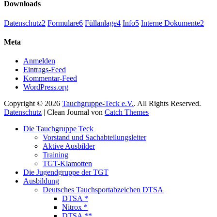
Downloads
Datenschutz
2
Formulare
6
Füllanlage
4
Info
5
Interne Dokumente
2
Meta
Anmelden
Eintrags-Feed
Kommentar-Feed
WordPress.org
Copyright © 2026
Tauchgruppe-Teck e.V.
. All Rights Reserved.
Datenschutz
| Clean Journal von
Catch Themes
Hoch
Die Tauchgruppe Teck
scrollen
Vorstand und Sachabteilungsleiter
Aktive Ausbilder
Training
TGT-Klamotten
Die Jugendgruppe der TGT
Ausbildung
Deutsches Tauchsportabzeichen DTSA
DTSA *
Nitrox *
DTSA **