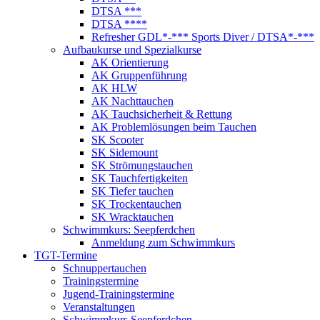
DTSA ***
DTSA ****
Refresher GDL*-*** Sports Diver / DTSA*-***
Aufbaukurse und Spezialkurse
AK Orientierung
AK Gruppenführung
AK HLW
AK Nachttauchen
AK Tauchsicherheit & Rettung
AK Problemlösungen beim Tauchen
SK Scooter
SK Sidemount
SK Strömungstauchen
SK Tauchfertigkeiten
SK Tiefer tauchen
SK Trockentauchen
SK Wracktauchen
Schwimmkurs: Seepferdchen
Anmeldung zum Schwimmkurs
TGT-Termine
Schnuppertauchen
Trainingstermine
Jugend-Trainingstermine
Veranstaltungen
Schwimmkurs Seepferdchen